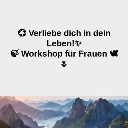
💞 Verliebe dich in dein
Leben!✨
🍃 Workshop für Frauen 🕊️
🌷